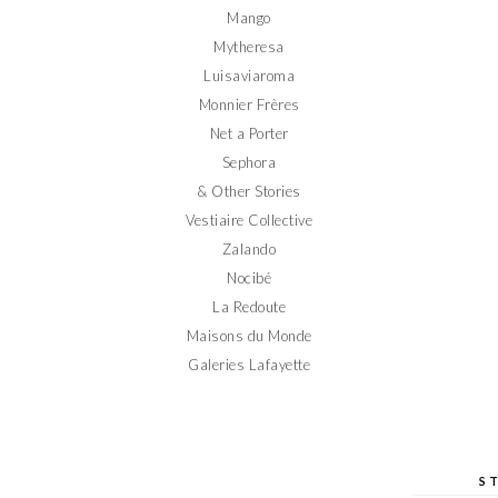
Mango
Mytheresa
Luisaviaroma
Monnier Frères
Net a Porter
Sephora
& Other Stories
Vestiaire Collective
Zalando
Nocibé
La Redoute
Maisons du Monde
Galeries Lafayette
S