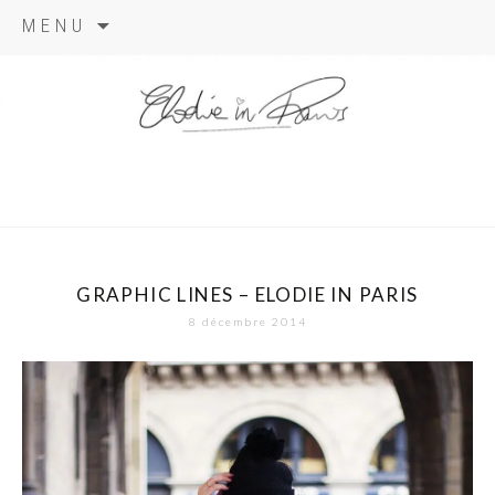
Aller
MENU
au
contenu
elodie in
paris
GRAPHIC LINES – ELODIE IN PARIS
8 décembre 2014