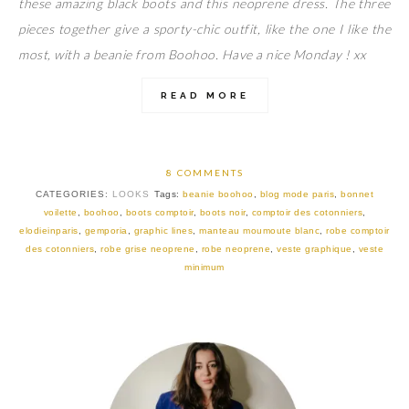
these amazing black boots and this neoprene dress. The three
pieces together give a sporty-chic outfit, like the one I like the
most, with a beanie from Boohoo. Have a nice Monday ! xx
READ MORE
8 COMMENTS
CATEGORIES:
LOOKS
Tags:
beanie boohoo
,
blog mode paris
,
bonnet
voilette
,
boohoo
,
boots comptoir
,
boots noir
,
comptoir des cotonniers
,
elodieinparis
,
gemporia
,
graphic lines
,
manteau moumoute blanc
,
robe comptoir
des cotonniers
,
robe grise neoprene
,
robe neoprene
,
veste graphique
,
veste
minimum