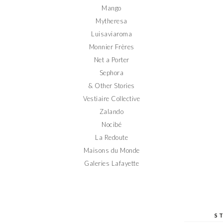
Mango
Mytheresa
Luisaviaroma
Monnier Frères
Net a Porter
Sephora
& Other Stories
Vestiaire Collective
Zalando
Nocibé
La Redoute
Maisons du Monde
Galeries Lafayette
S