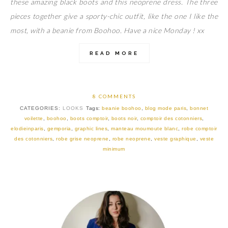
these amazing black boots and this neoprene dress. The three
pieces together give a sporty-chic outfit, like the one I like the
most, with a beanie from Boohoo. Have a nice Monday ! xx
READ MORE
8 COMMENTS
CATEGORIES:
LOOKS
Tags:
beanie boohoo
,
blog mode paris
,
bonnet
voilette
,
boohoo
,
boots comptoir
,
boots noir
,
comptoir des cotonniers
,
elodieinparis
,
gemporia
,
graphic lines
,
manteau moumoute blanc
,
robe comptoir
des cotonniers
,
robe grise neoprene
,
robe neoprene
,
veste graphique
,
veste
minimum