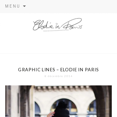
Aller
MENU
au
contenu
elodie in
paris
GRAPHIC LINES – ELODIE IN PARIS
8 décembre 2014