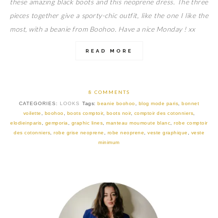
these amazing black boots and this neoprene dress. The three
pieces together give a sporty-chic outfit, like the one I like the
most, with a beanie from Boohoo. Have a nice Monday ! xx
READ MORE
8 COMMENTS
CATEGORIES:
LOOKS
Tags:
beanie boohoo
,
blog mode paris
,
bonnet
voilette
,
boohoo
,
boots comptoir
,
boots noir
,
comptoir des cotonniers
,
elodieinparis
,
gemporia
,
graphic lines
,
manteau moumoute blanc
,
robe comptoir
des cotonniers
,
robe grise neoprene
,
robe neoprene
,
veste graphique
,
veste
minimum