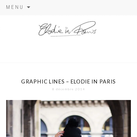
Aller
MENU
au
contenu
elodie in
paris
GRAPHIC LINES – ELODIE IN PARIS
8 décembre 2014