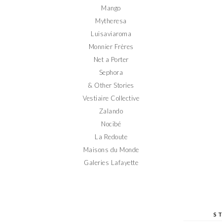
Mango
Mytheresa
Luisaviaroma
Monnier Frères
Net a Porter
Sephora
& Other Stories
Vestiaire Collective
Zalando
Nocibé
La Redoute
Maisons du Monde
Galeries Lafayette
S