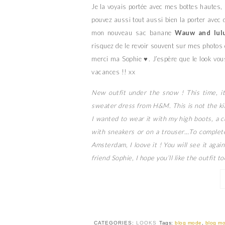
Je la voyais portée avec mes bottes hautes, u
pouvez aussi tout aussi bien la porter avec
mon nouveau sac banane
Wauw and lul
risquez de le revoir souvent sur mes photos 
merci ma Sophie
♥
. J’espère que le look vo
vacances !! xx
New outfit under the snow ! This time, it’
sweater dress from H&M. This is not the kin
I wanted to wear it with my high boots, a c
with sneakers or on a trouser…To complet
Amsterdam, I loove it ! You will see it aga
friend Sophie, I hope you’ll like the outfit to
CATEGORIES:
LOOKS
Tags:
blog mode
,
blog mo