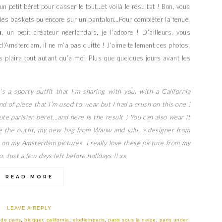
n petit béret pour casser le tout…et voilà le résultat ! Bon, vous
 des baskets ou encore sur un pantalon…Pour compléter la tenue,
u
, un petit créateur néerlandais, je l’adoore ! D’ailleurs, vous
d’Amsterdam, il ne m’a pas quitté ! J’aime tellement ces photos,
us plaira tout autant qu’à moi. Plus que quelques jours avant les
s a sporty outfit that I’m sharing with you, with a California
d of piece that I’m used to wear but I had a crush on this one !
ute parisian beret…and here is the result ! You can also wear it
e the outfit, my new bag from Wauw and lulu, a designer from
in on my Amsterdam pictures. I really love these picture from my
o. Just a few days left before holidays !! xx
READ MORE
LEAVE A REPLY
de paris
,
blogger
,
california
,
elodieinparis
,
paris sous la neige
,
paris under