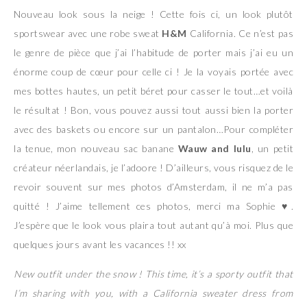
Nouveau look sous la neige ! Cette fois ci, un look plutôt
sportswear avec une robe sweat
H&M
California. Ce n’est pas
le genre de pièce que j’ai l’habitude de porter mais j’ai eu un
énorme coup de cœur pour celle ci ! Je la voyais portée avec
mes bottes hautes, un petit béret pour casser le tout…et voilà
le résultat ! Bon, vous pouvez aussi tout aussi bien la porter
avec des baskets ou encore sur un pantalon…Pour compléter
la tenue, mon nouveau sac banane
Wauw and lulu
, un petit
créateur néerlandais, je l’adoore ! D’ailleurs, vous risquez de le
revoir souvent sur mes photos d’Amsterdam, il ne m’a pas
quitté ! J’aime tellement ces photos, merci ma Sophie
♥
.
J’espère que le look vous plaira tout autant qu’à moi. Plus que
quelques jours avant les vacances !! xx
New outfit under the snow ! This time, it’s a sporty outfit that
I’m sharing with you, with a California sweater dress from