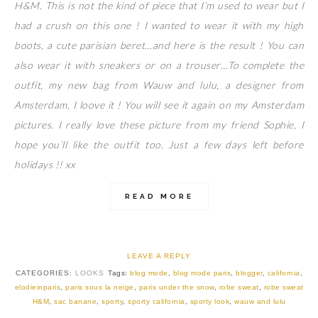
H&M. This is not the kind of piece that I’m used to wear but I
had a crush on this one ! I wanted to wear it with my high
boots, a cute parisian beret…and here is the result ! You can
also wear it with sneakers or on a trouser…To complete the
outfit, my new bag from Wauw and lulu, a designer from
Amsterdam, I loove it ! You will see it again on my Amsterdam
pictures. I really love these picture from my friend Sophie, I
hope you’ll like the outfit too. Just a few days left before
holidays !! xx
READ MORE
LEAVE A REPLY
CATEGORIES:
LOOKS
Tags:
blog mode
,
blog mode paris
,
blogger
,
california
,
elodieinparis
,
paris sous la neige
,
paris under the snow
,
robe sweat
,
robe sweat
H&M
,
sac banane
,
sporty
,
sporty california
,
sporty look
,
wauw and lulu