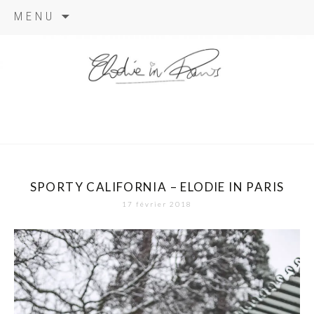
Aller
MENU
au
contenu
elodie in
paris
SPORTY CALIFORNIA – ELODIE IN PARIS
17 février 2018