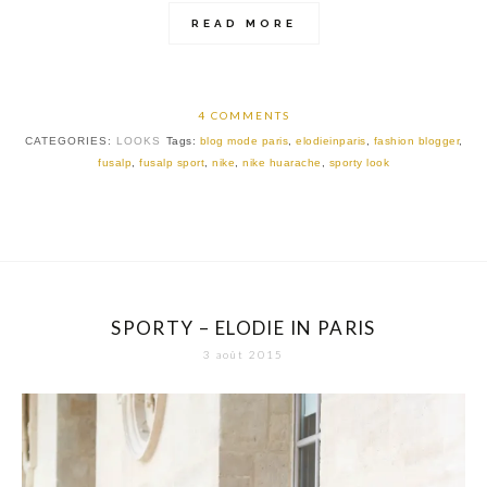
READ MORE
4 COMMENTS
CATEGORIES:
LOOKS
Tags:
blog mode paris
,
elodieinparis
,
fashion blogger
,
fusalp
,
fusalp sport
,
nike
,
nike huarache
,
sporty look
SPORTY – ELODIE IN PARIS
3 août 2015