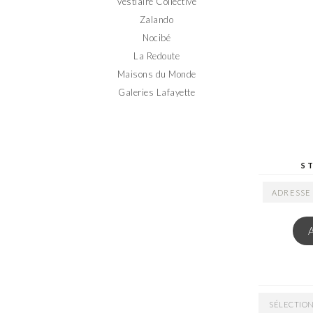
Vestiaire Collective
Zalando
Nocibé
La Redoute
Maisons du Monde
Galeries Lafayette
S
ADRESSE
EMAIL
ARCHIVES