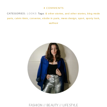
4 COMMENTS
CATEGORIES:
LOOKS
Tags:
& other stories
,
and other stories
,
blog mode
paris
,
calvin klein
,
converse
,
elodie in paris
,
mees design
,
sport
,
sporty look
,
wolfnoir
FASHION // BEAUTY // LIFESTYLE