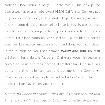
Nouveau look sous la neige ! Cette fois ci, un look plutôt
sportswear avec une robe sweat
H&M
California. Ce n’est pas
le genre de pièce que j’ai l’habitude de porter mais j’ai eu un
énorme coup de cœur pour celle ci ! Je la voyais portée avec
mes bottes hautes, un petit béret pour casser le tout…et voilà
le résultat ! Bon, vous pouvez aussi tout aussi bien la porter
avec des baskets ou encore sur un pantalon…Pour compléter
la tenue, mon nouveau sac banane
Wauw and lulu
, un petit
créateur néerlandais, je l’adoore ! D’ailleurs, vous risquez de le
revoir souvent sur mes photos d’Amsterdam, il ne m’a pas
quitté ! J’aime tellement ces photos, merci ma Sophie
♥
.
J’espère que le look vous plaira tout autant qu’à moi. Plus que
quelques jours avant les vacances !! xx
New outfit under the snow ! This time, it’s a sporty outfit that
I’m sharing with you, with a California sweater dress from