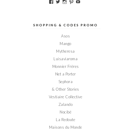
Voir
Voir
Voir
Voir
Voir
le
le
le
le
le
profil
profil
profil
profil
profil
de
de
de
de
de
Elodieinparis
Elodieinparis
Elodieinparis
Elodieinparis
Elodieinparis
sur
sur
sur
sur
sur
SHOPPING & CODES PROMO
Facebook
Twitter
Instagram
Pinterest
YouTube
Asos
Mango
Mytheresa
Luisaviaroma
Monnier Frères
Net a Porter
Sephora
& Other Stories
Vestiaire Collective
Zalando
Nocibé
La Redoute
Maisons du Monde