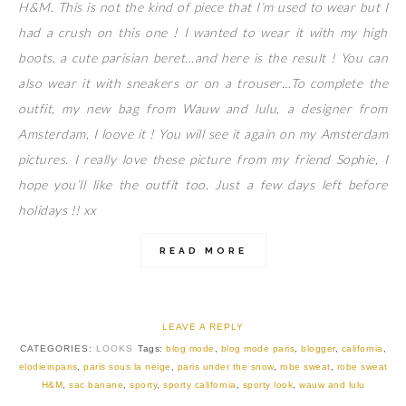
H&M. This is not the kind of piece that I’m used to wear but I
had a crush on this one ! I wanted to wear it with my high
boots, a cute parisian beret…and here is the result ! You can
also wear it with sneakers or on a trouser…To complete the
outfit, my new bag from Wauw and lulu, a designer from
Amsterdam, I loove it ! You will see it again on my Amsterdam
pictures. I really love these picture from my friend Sophie, I
hope you’ll like the outfit too. Just a few days left before
holidays !! xx
READ MORE
LEAVE A REPLY
CATEGORIES:
LOOKS
Tags:
blog mode
,
blog mode paris
,
blogger
,
california
,
elodieinparis
,
paris sous la neige
,
paris under the snow
,
robe sweat
,
robe sweat
H&M
,
sac banane
,
sporty
,
sporty california
,
sporty look
,
wauw and lulu