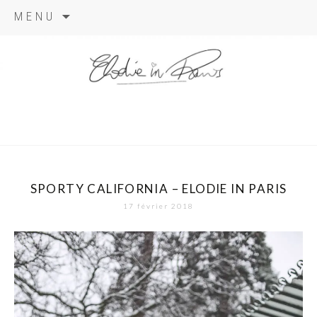
Aller
MENU
au
contenu
elodie in
paris
SPORTY CALIFORNIA – ELODIE IN PARIS
17 février 2018