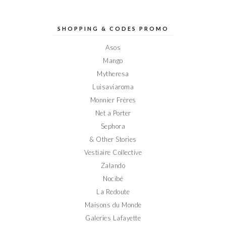
profil
profil
profil
profil
profil
de
de
de
de
de
Elodieinparis
Elodieinparis
Elodieinparis
Elodieinparis
Elodieinparis
sur
sur
sur
sur
sur
SHOPPING & CODES PROMO
Facebook
Twitter
Instagram
Pinterest
YouTube
Asos
Mango
Mytheresa
Luisaviaroma
Monnier Frères
Net a Porter
Sephora
& Other Stories
Vestiaire Collective
Zalando
Nocibé
La Redoute
Maisons du Monde
Galeries Lafayette