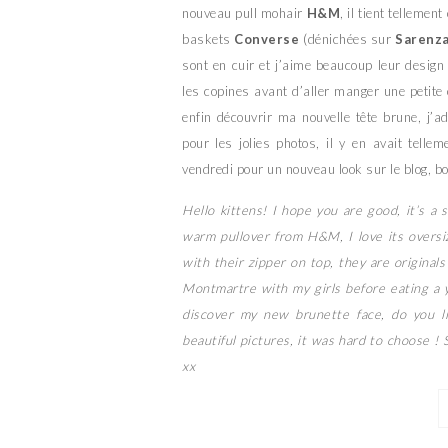
nouveau pull mohair
H&M
, il tient telleme
baskets
Converse
(dénichées sur
Sarenz
sont en cuir et j’aime beaucoup leur desig
les copines avant d’aller manger une petite
enfin découvrir ma nouvelle tête brune, j’
pour les jolies photos, il y en avait telle
vendredi pour un nouveau look sur le blog, b
Hello kittens! I hope you are good, it’s a
warm pullover from H&M, I love its overs
with their zipper on top, they are originals 
Montmartre with my girls before eating a y
discover my new brunette face, do you l
beautiful pictures, it was hard to choose ! 
xx