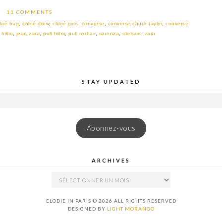
11 COMMENTS
loé bag
,
chloé drew
,
chloé girls
,
converse
,
converse chuck taylor
,
converse
,
h&m
,
jean zara
,
pull h&m
,
pull mohair
,
sarenza
,
stetson
,
zara
STAY UPDATED
Abonnez-vous
ARCHIVES
ARCHIVES
ELODIE IN PARIS © 2026 ALL RIGHTS RESERVED
DESIGNED BY
LIGHT MORANGO