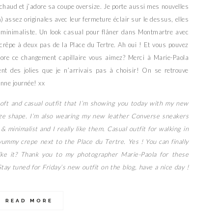
nt chaud et j’adore sa coupe oversize. Je porte aussi mes nouvelles
a
) assez originales avec leur fermeture éclair sur le dessus, elles
n minimaliste. Un look casual pour flâner dans Montmartre avec
 crêpe à deux pas de la Place du Tertre. Ah oui ! Et vous pouvez
adore ce changement capillaire vous aimez? Merci à Marie-Paola
ment des jolies que je n’arrivais pas à choisir! On se retrouve
onne journée! xx
 soft and casual outfit that I’m showing you today with my new
ize shape. I’m also wearing my new leather Converse sneakers
& minimalist and I really like them. Casual outfit for walking in
ummy crepe next to the Place du Tertre. Yes ! You can finally
ike it? Thank you to my photographer Marie-Paola for these
Stay tuned for Friday’s new outfit on the blog, have a nice day !
READ MORE