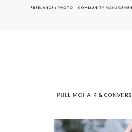
Aller
FREELANCE : PHOTO – COMMUNITY MANAGEME
au
contenu
elodie
PULL MOHAIR & CONVERS