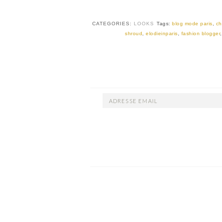
CATEGORIES:
LOOKS
Tags:
blog mode paris
,
ch
shroud
,
elodieinparis
,
fashion blogger
ADRESSE
EMAIL