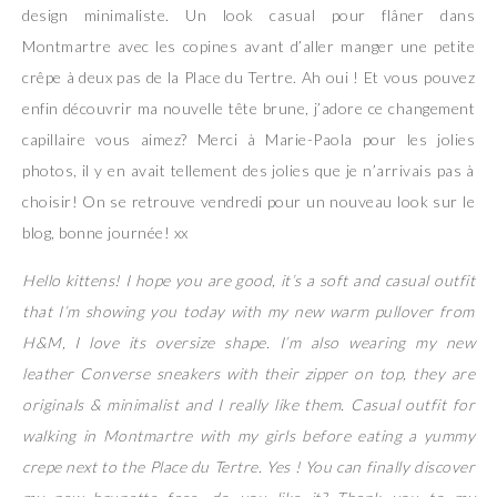
design minimaliste. Un look casual pour flâner dans
Montmartre avec les copines avant d’aller manger une petite
crêpe à deux pas de la Place du Tertre. Ah oui ! Et vous pouvez
enfin découvrir ma nouvelle tête brune, j’adore ce changement
capillaire vous aimez? Merci à Marie-Paola pour les jolies
photos, il y en avait tellement des jolies que je n’arrivais pas à
choisir! On se retrouve vendredi pour un nouveau look sur le
blog, bonne journée! xx
Hello kittens! I hope you are good, it’s a soft and casual outfit
that I’m showing you today with my new warm pullover from
H&M, I love its oversize shape. I’m also wearing my new
leather Converse sneakers with their zipper on top, they are
originals & minimalist and I really like them. Casual outfit for
walking in Montmartre with my girls before eating a yummy
crepe next to the Place du Tertre. Yes ! You can finally discover