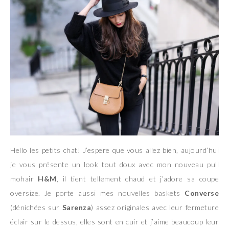
Hello les petits chat! J’espere que vous allez bien, aujourd’hui
je vous présente un look tout doux avec mon nouveau pull
mohair
H&M
, il tient tellement chaud et j’adore sa coupe
oversize. Je porte aussi mes nouvelles baskets
Converse
(dénichées sur
Sarenza
) assez originales avec leur fermeture
éclair sur le dessus, elles sont en cuir et j’aime beaucoup leur