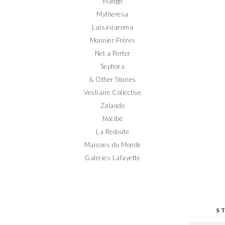
Mango
Mytheresa
Luisaviaroma
Monnier Frères
Net a Porter
Sephora
& Other Stories
Vestiaire Collective
Zalando
Nocibé
La Redoute
Maisons du Monde
Galeries Lafayette
S