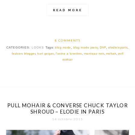
READ MORE
8 COMMENTS
CATEGORIES:
LOOKS
Tags:
blog mode
,
blog mode paris
,
DVF
,
elodieinparis
,
fashion blogger
,
kurt geiger
,
l'usine a lunettes
,
manteau noir
,
mohair
,
pull
mohair
PULL MOHAIR & CONVERSE CHUCK TAYLOR
SHROUD – ELODIE IN PARIS
14 octobre 2015