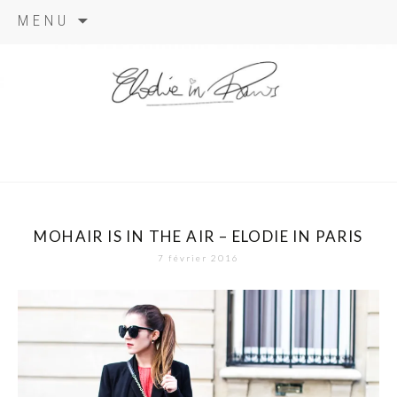
Aller
MENU
au
contenu
elodie in
paris
MOHAIR IS IN THE AIR – ELODIE IN PARIS
7 février 2016