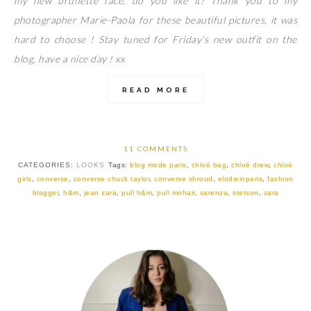
my new brunette face, do you like it? Thank you to my
photographer Marie-Paola for these beautiful pictures, it was
hard to choose ! Stay tuned for Friday’s new outfit on the
blog, have a nice day ! xx
READ MORE
11 COMMENTS
CATEGORIES:
LOOKS
Tags:
blog mode paris
,
chloé bag
,
chloé drew
,
chloé
girls
,
converse
,
converse chuck taylor
,
converse shroud
,
elodieinparis
,
fashion
blogger
,
h&m
,
jean zara
,
pull h&m
,
pull mohair
,
sarenza
,
stetson
,
zara